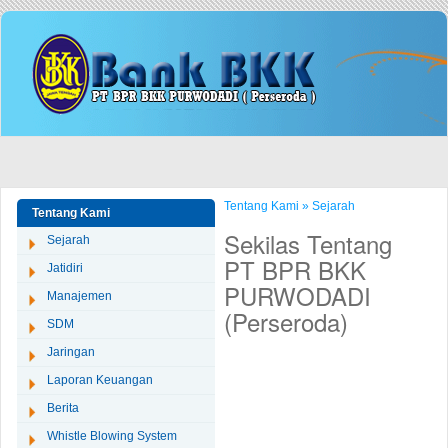
Tentang Kami » Sejarah
Tentang Kami
Sekilas Tentang
Sejarah
PT BPR BKK
Jatidiri
PURWODADI
Manajemen
(Perseroda)
SDM
Jaringan
Laporan Keuangan
Berita
Whistle Blowing System