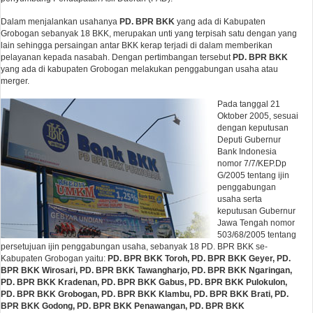
Dalam menjalankan usahanya
PD. BPR BKK
yang ada di Kabupaten
Grobogan sebanyak 18 BKK, merupakan unti yang terpisah satu dengan yang
lain sehingga persaingan antar BKK kerap terjadi di dalam memberikan
pelayanan kepada nasabah. Dengan pertimbangan tersebut
PD. BPR BKK
yang ada di kabupaten Grobogan melakukan penggabungan usaha atau
merger.
Pada tanggal 21
Oktober 2005, sesuai
dengan keputusan
Deputi Gubernur
Bank Indonesia
nomor 7/7/KEP.Dp
G/2005 tentang ijin
penggabungan
usaha serta
keputusan Gubernur
Jawa Tengah nomor
503/68/2005 tentang
persetujuan ijin penggabungan usaha, sebanyak 18 PD. BPR BKK se-
Kabupaten Grobogan yaitu:
PD. BPR BKK Toroh, PD. BPR BKK Geyer, PD.
BPR BKK Wirosari, PD. BPR BKK Tawangharjo, PD. BPR BKK Ngaringan,
PD. BPR BKK Kradenan, PD. BPR BKK Gabus, PD. BPR BKK Pulokulon,
PD. BPR BKK Grobogan, PD. BPR BKK Klambu, PD. BPR BKK Brati, PD.
BPR BKK Godong, PD. BPR BKK Penawangan, PD. BPR BKK