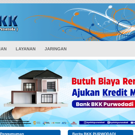
MAN
LAYANAN
JARINGAN
«
»
Pengumuman
Berita BKK PURWODADI