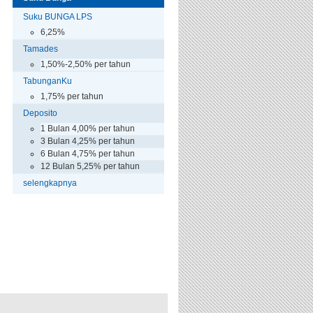
Suku BUNGA LPS
6,25%
Tamades
1,50%-2,50% per tahun
TabunganKu
1,75% per tahun
Deposito
1 Bulan 4,00% per tahun
3 Bulan 4,25% per tahun
6 Bulan 4,75% per tahun
12 Bulan 5,25% per tahun
selengkapnya